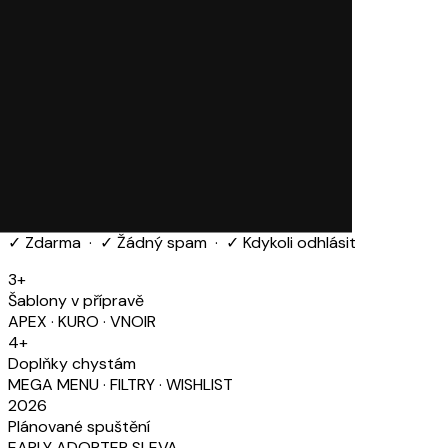
✓ Zdarma · ✓ Žádný spam · ✓ Kdykoli odhlásit
3+
Šablony v přípravě
APEX · KURO · VNOIR
4+
Doplňky chystám
MEGA MENU · FILTRY · WISHLIST
2026
Plánované spuštění
EARLY ADOPTER SLEVA