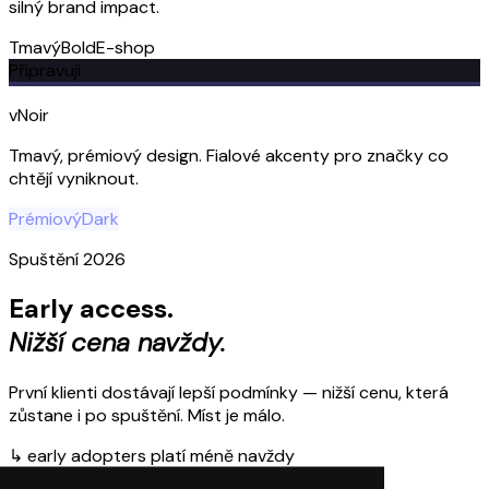
silný brand impact.
Tmavý
Bold
E-shop
Připravuji
vNoir
Tmavý, prémiový design. Fialové akcenty pro značky co
chtějí vyniknout.
Prémiový
Dark
Spuštění 2026
Early access.
Nižší cena navždy.
První klienti dostávají lepší podmínky — nižší cenu, která
zůstane i po spuštění. Míst je málo.
↳ early adopters platí méně navždy