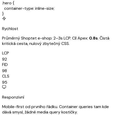
.hero
{
container-type
: inline-size;
}
Rychlost
Průměrný Shoptet e-shop: 2–3s LCP. Cíl Apex:
0.8s
. Čistá
kritická cesta, nulový zbytečný CSS.
LCP
92
FID
98
CLS
95
Responzivní
Mobile-first od prvního řádku. Container queries tam kde
dává smysl, žádné media query kostičky.