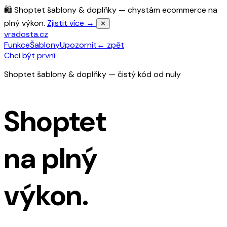
🛍️ Shoptet šablony & doplňky — chystám ecommerce na
plný výkon.
Zjistit více →
✕
vradosta.cz
Funkce
Šablony
Upozornit
← zpět
Chci být první
Shoptet šablony & doplňky — čistý kód od nuly
Shoptet
na plný
výkon.