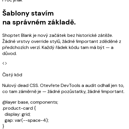
Šablony stavím
na správném základě.
Shoptet Blank je nový začátek bez historické zátěže.
Žádné vrstvy override stylů, žádné !important zděděné z
předchozích verzí. Každý řádek kódu tam má být — a
důvod.
Čistý kód
Nulový dead CSS. Otevřete DevTools a audit odhalí jen to,
co tam záměrně je — žádné pozůstatky, žádné !important.
@layer
base
, components;
.product-card
{
display
: grid;
gap
: var(--space-4);
}