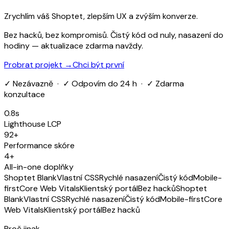
Zrychlím váš Shoptet, zlepším UX a zvýším konverze.
Bez hacků, bez kompromisů. Čistý kód od nuly, nasazení do
hodiny — aktualizace zdarma navždy.
Probrat projekt →
Chci být první
✓ Nezávazně · ✓ Odpovím do 24 h · ✓ Zdarma
konzultace
0.8s
Lighthouse LCP
92+
Performance skóre
4+
All-in-one doplňky
Shoptet Blank
Vlastní CSS
Rychlé nasazení
Čistý kód
Mobile-
first
Core Web Vitals
Klientský portál
Bez hacků
Shoptet
Blank
Vlastní CSS
Rychlé nasazení
Čistý kód
Mobile-first
Core
Web Vitals
Klientský portál
Bez hacků
Proč jinak